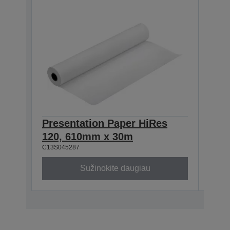
Presentation Paper HiRes
Pre
120, 610mm x 30m
120
C13S045287
C13S0
Sužinokite daugiau