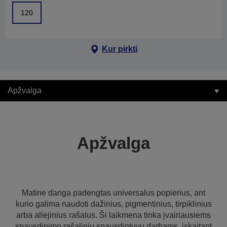
120
Kur pirkti
Apžvalga
Apžvalga
Matine danga padengtas universalus popierius, ant
kurio galima naudoti dažinius, pigmentinius, tirpiklinius
arba aliejinius rašalus. Ši laikmena tinka įvairiausiems
spausdinimo rašaliniu spausdintuvu darbams, įskaitant