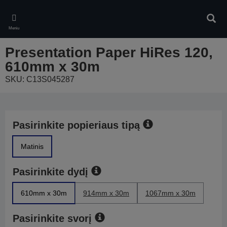
Skip
to
Ieškot
main
Meniu
content
Presentation Paper HiRes 120,
610mm x 30m
SKU: C13S045287
Pasirinkite popieriaus tipą
Matinis
Pasirinkite dydį
610mm x 30m
914mm x 30m
1067mm x 30m
Pasirinkite svorį