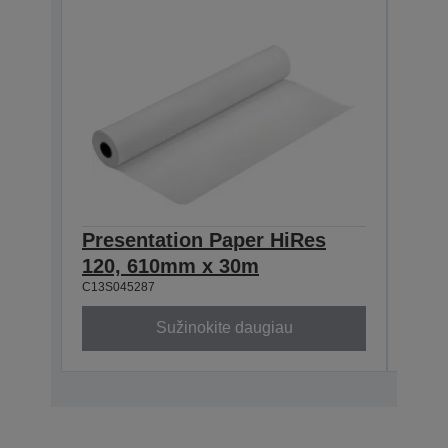
Presentation Paper HiRes
Pre
120, 610mm x 30m
120
C13S045287
C13S0
Sužinokite daugiau