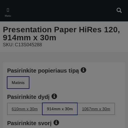
Skip
to
Ieškot
main
Meniu
content
Presentation Paper HiRes 120,
914mm x 30m
SKU: C13S045288
Pasirinkite popieriaus tipą
Matinis
Pasirinkite dydį
610mm x 30m
914mm x 30m
1067mm x 30m
Pasirinkite svorį