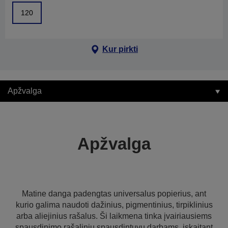
120
Kur pirkti
Apžvalga
Apžvalga
Matine danga padengtas universalus popierius, ant
kurio galima naudoti dažinius, pigmentinius, tirpiklinius
arba aliejinius rašalus. Ši laikmena tinka įvairiausiems
spausdinimo rašaliniu spausdintuvu darbams, įskaitant