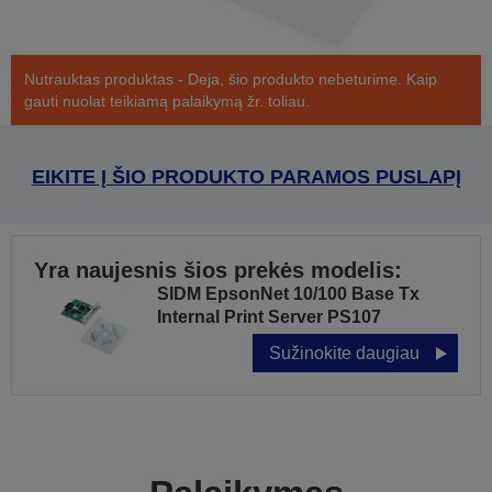
Nutrauktas produktas - Deja, šio produkto nebeturime. Kaip
gauti nuolat teikiamą palaikymą žr. toliau.
EIKITE Į ŠIO PRODUKTO PARAMOS PUSLAPĮ
Yra naujesnis šios prekės modelis:
SIDM EpsonNet 10/100 Base Tx
Internal Print Server PS107
Sužinokite daugiau