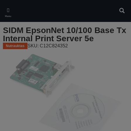
Skip
to
Ieškot
main
Meniu
content
SIDM EpsonNet 10/100 Base Tx
Internal Print Server 5e
SKU: C12C824352
Nutrauktas