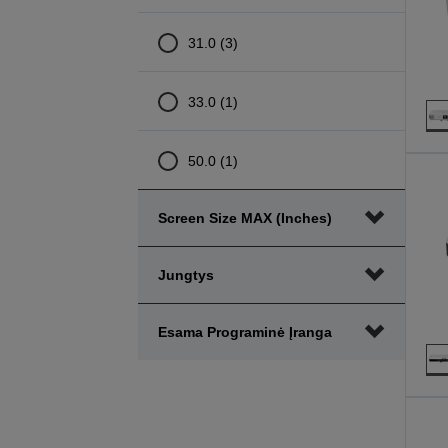
31.0 (3)
33.0 (1)
50.0 (1)
Screen Size MAX (inches)
Jungtys
Esama Programinė Įranga