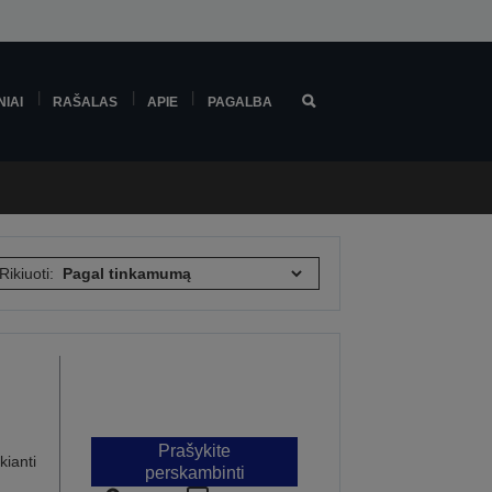
NIAI
RAŠALAS
APIE
PAGALBA
Rikiuoti:
Prašykite
kianti
perskambinti