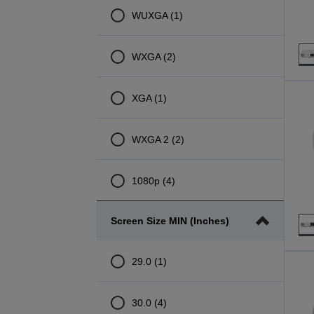
WUXGA (1)
WXGA (2)
XGA (1)
WXGA 2 (2)
1080p (4)
Screen Size MIN (inches)
29.0 (1)
30.0 (4)