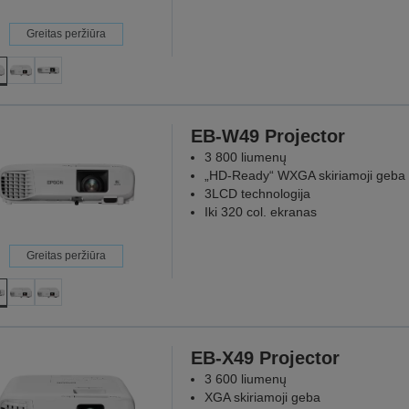
Greitas peržiūra
EB-W49 Projector
3 800 liumenų
„HD-Ready“ WXGA skiriamoji geba
3LCD technologija
Iki 320 col. ekranas
Greitas peržiūra
EB-X49 Projector
3 600 liumenų
XGA skiriamoji geba