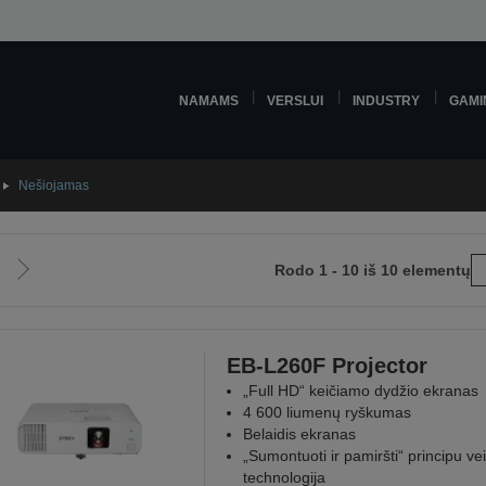
NAMAMS
VERSLUI
INDUSTRY
GAMI
Nešiojamas
Rodo 1 - 10 iš 10 elementų
Eiti
į
snį
kitą
į
puslapį
EB-L260F Projector
„Full HD“ keičiamo dydžio ekranas
4 600 liumenų ryškumas
Belaidis ekranas
„Sumontuoti ir pamiršti“ principu vei
technologija