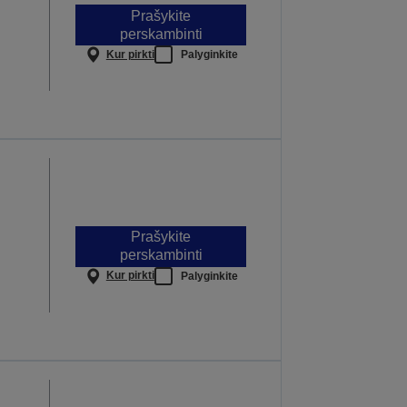
Prašykite
perskambinti
Kur pirkti
Palyginkite
Prašykite
perskambinti
Kur pirkti
Palyginkite