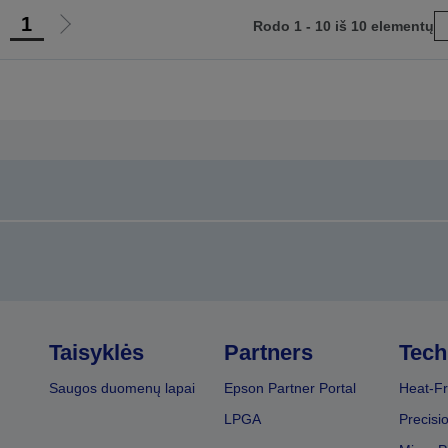
1
Rodo 1 - 10 iš 10 elementų
iti
Eiti
į
nkstesnį
kitą
uslapį
puslapį
Taisyklės
Partners
Tech
Saugos duomenų lapai
Epson Partner Portal
Heat-Fr
LPGA
Precisi