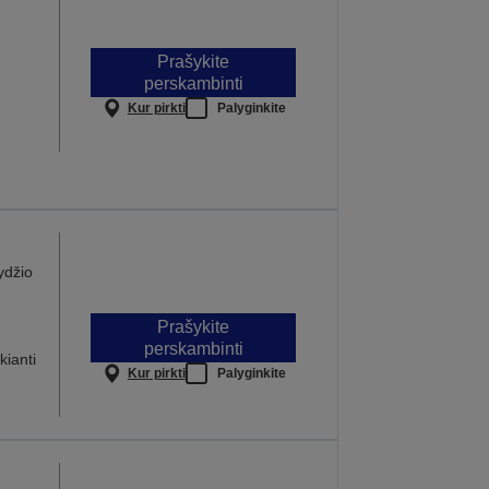
Prašykite
perskambinti
Kur pirkti
Palyginkite
ydžio
Prašykite
perskambinti
kianti
Kur pirkti
Palyginkite