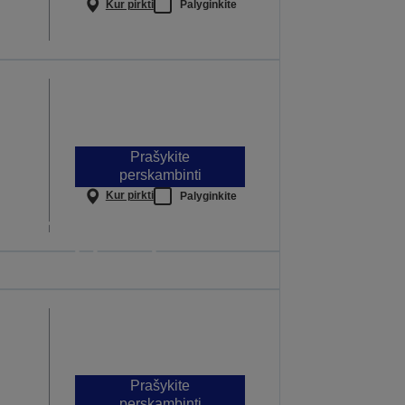
Kur pirkti
Palyginkite
Prašykite
perskambinti
Kur pirkti
Palyginkite
 kurie veikia ten,
s svarbiausia
na pamoka yra svarbi
ITE DAUGIAU
Prašykite
perskambinti