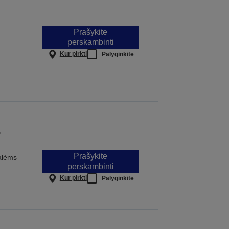
Prašykite
perskambinti
Kur pirkti
Palyginkite
o
Prašykite
salėms
perskambinti
Kur pirkti
Palyginkite