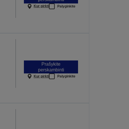
Kur pirkti
Palyginkite
Prašykite
perskambinti
Kur pirkti
Palyginkite