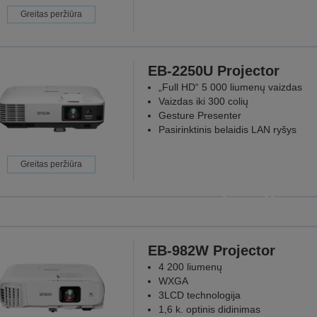
Greitas peržiūra
EB-2250U Projector
„Full HD“ 5 000 liumenų vaizdas
Vaizdas iki 300 colių
Gesture Presenter
Pasirinktinis belaidis LAN ryšys
Greitas peržiūra
Projektoriai,
kur jiem
Nes kiekvie
EB-982W Projector
SUŽINOK
4 200 liumenų
WXGA
3LCD technologija
1,6 k. optinis didinimas