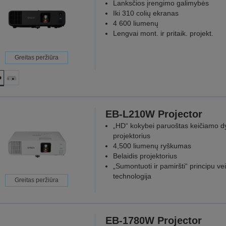
Lanksčios įrengimo galimybės
Iki 310 colių ekranas
4 600 liumenų
Lengvai mont. ir pritaik. projekt.
Greitas peržiūra
EB-L210W Projector
„HD“ kokybei paruoštas keičiamo d
projektorius
4,500 liumenų ryškumas
Belaidis projektorius
„Sumontuoti ir pamiršti“ principu vei
technologija
Greitas peržiūra
EB-1780W Projector