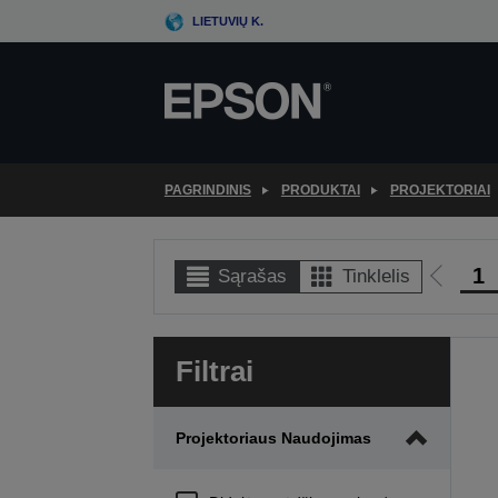
Skip
LIETUVIŲ K.
to
main
content
PAGRINDINIS
PRODUKTAI
PROJEKTORIAI
1
Sąrašas
Tinklelis
Eiti
į
ankste
Filtrai
puslap
Projektoriaus Naudojimas