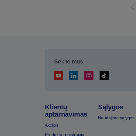
E
į
a
p
Sekite mus
Klientų
Sąlygos
aptarnavimas
Naudojimo sąlygos
Akcijos
Produkto registracija