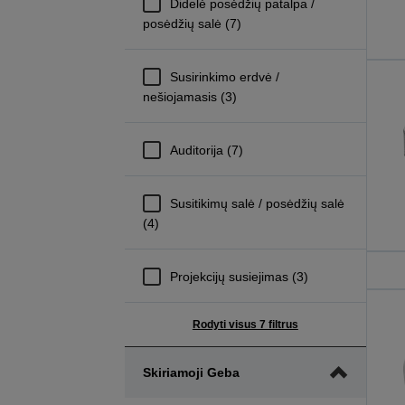
Didelė posėdžių patalpa /
posėdžių salė (7)
Susirinkimo erdvė /
nešiojamasis (3)
Auditorija (7)
Susitikimų salė / posėdžių salė
(4)
Projekcijų susiejimas (3)
Rodyti visus 7 filtrus
Skiriamoji Geba