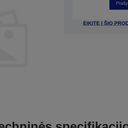
Prašy
EIKITE Į ŠIO P
echninės specifikacij