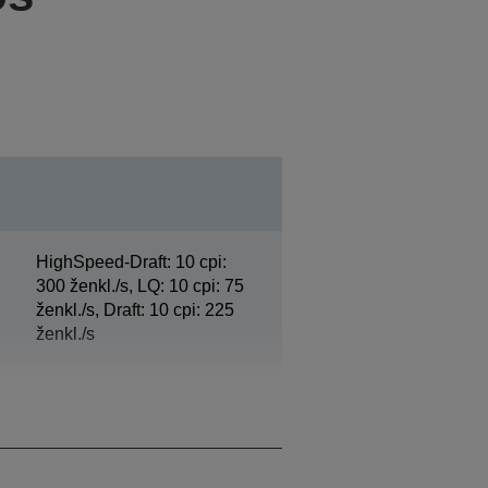
HighSpeed-Draft: 10 cpi:
300 ženkl./s, LQ: 10 cpi: 75
ženkl./s, Draft: 10 cpi: 225
ženkl./s
3 ir vienas originalas