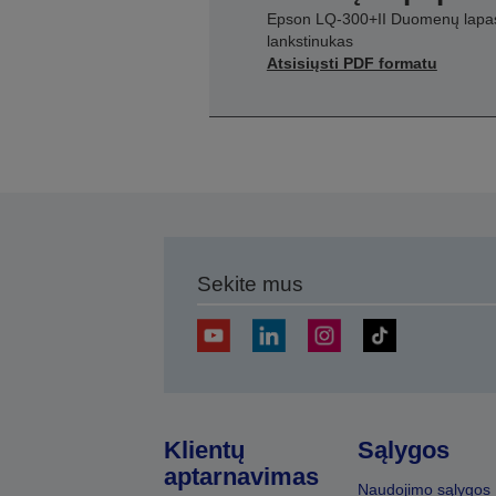
Epson LQ-300+II Duomenų lapas
lankstinukas
Atsisiųsti PDF formatu
Sekite mus
Klientų
Sąlygos
aptarnavimas
Naudojimo sąlygos