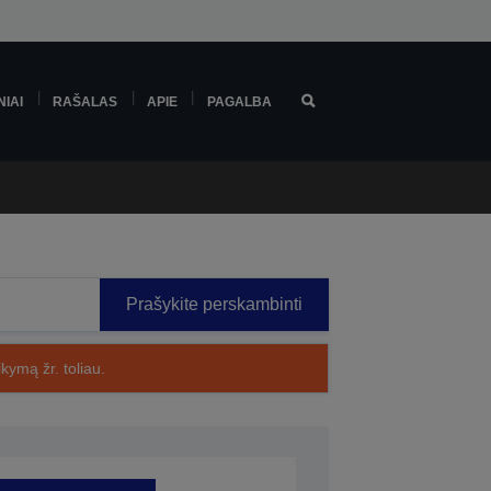
NIAI
RAŠALAS
APIE
PAGALBA
Prašykite perskambinti
kymą žr. toliau.