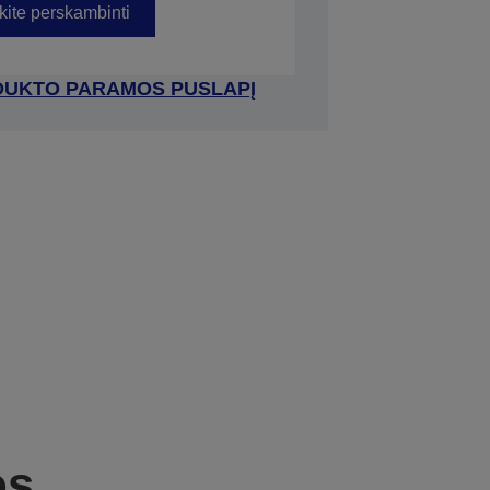
kite perskambinti
RODUKTO PARAMOS PUSLAPĮ
os