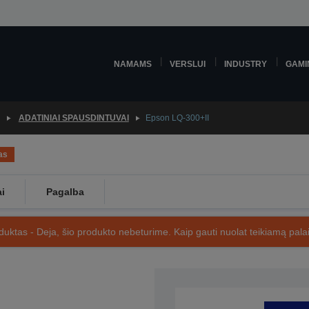
NAMAMS
VERSLUI
INDUSTRY
GAMI
ADATINIAI SPAUSDINTUVAI
Epson LQ-300+II
as
ai
Pagalba
uktas - Deja, šio produkto nebeturime. Kaip gauti nuolat teikiamą palai
SKU: C11C638001