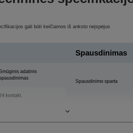
ifikacijos gali būti keičiamos iš anksto neįspėjus
Spausdinimas
Smūginis adatinis
spausdinimas
Spausdinimo sparta
24 kontakt.
Kopijų kiekis
80 stulpeliai