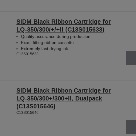
SIDM Black Ribbon Cartridge for
LQ-350/300/+/+II (C13S015633)
Quality assurance during production
Exact fitting ribbon cassette
Extremely fast drying ink
C13S015633
SIDM Black Ribbon Cartridge for
LQ-350/300+/300+II, Dualpack
(C13S015646)
C13S015646