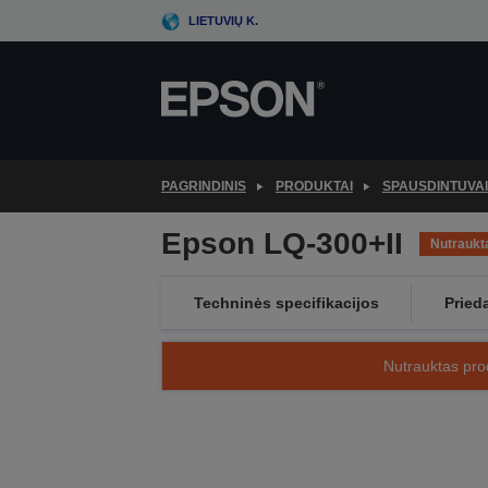
Skip
LIETUVIŲ K.
to
main
content
PAGRINDINIS
PRODUKTAI
SPAUSDINTUVAI
Epson LQ-300+II
Nutraukt
Techninės specifikacijos
Pried
Nutrauktas prod