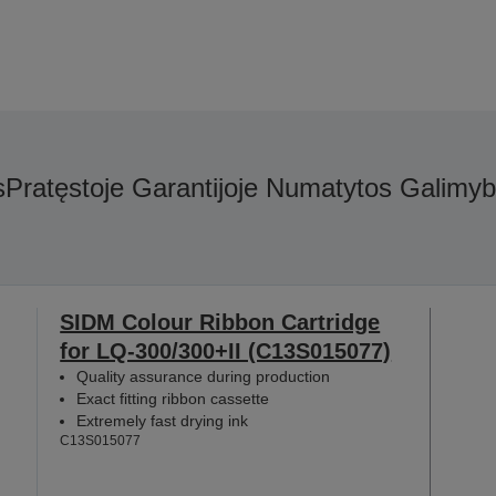
s
Pratęstoje Garantijoje Numatytos Galimy
SIDM Colour Ribbon Cartridge
for LQ-300/300+II (C13S015077)
Quality assurance during production
Exact fitting ribbon cassette
Extremely fast drying ink
C13S015077