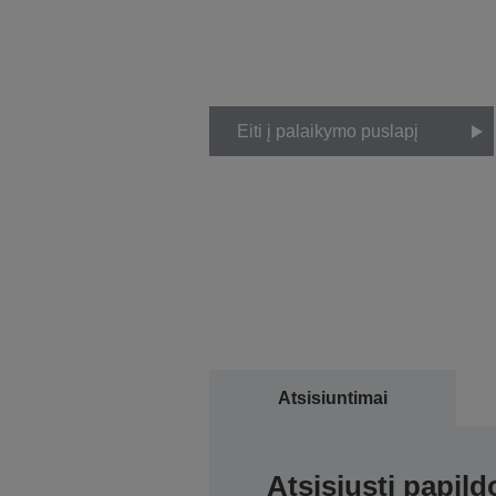
Eiti į palaikymo puslapį
Atsisiuntimai
Atsisiųsti papil