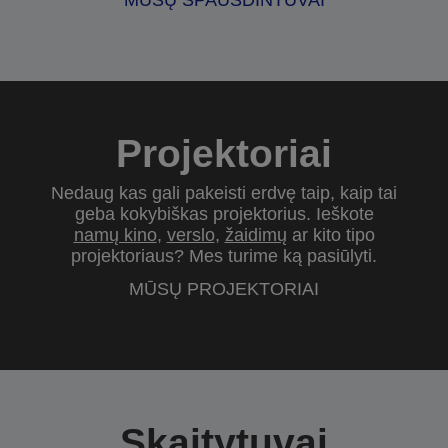
MŪSŲ SPAUSDINTUVAI
Projektoriai
Nedaug kas gali pakeisti erdvę taip, kaip tai
geba kokybiškas projektorius. Ieškote
namų kino
,
verslo
,
žaidimų
ar kito tipo
projektoriaus? Mes turime ką pasiūlyti.
MŪSŲ PROJEKTORIAI
Skaitytuvai