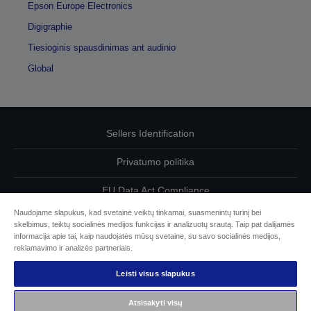
Epson Europe Electronics
Digigraphie
Tiesioginis spausdinimas ant audinio
Global
Sellers Identification
Privatumo politika
EU Data Act Compliance
Naudojame slapukus, kad svetainė veiktų tinkamai, suasmenintų turinį bei
Susisiekite su mumis dėl savo duomenų
skelbimus, teiktų socialinės medijos funkcijas ir analizuotų srautą. Taip pat dalijamės
informacija apie tai, kaip naudojatės mūsų svetaine, su savo socialinės medijos,
Cookie Information
reklamavimo ir analizės partneriais.
Leisti visus slapukus
„Epson“ įsipareigojimas dėl prieinamumo
Atsisakyti visų