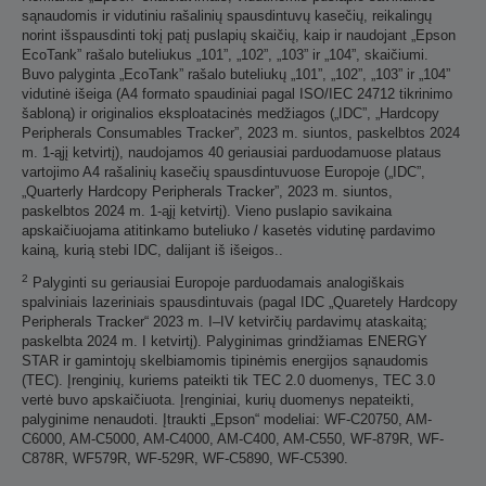
sąnaudomis ir vidutiniu rašalinių spausdintuvų kasečių, reikalingų
norint išspausdinti tokį patį puslapių skaičių, kaip ir naudojant „Epson
EcoTank” rašalo buteliukus „101”, „102”, „103” ir „104”, skaičiumi.
Buvo palyginta „EcoTank” rašalo buteliukų „101”, „102”, „103” ir „104”
vidutinė išeiga (A4 formato spaudiniai pagal ISO/IEC 24712 tikrinimo
šabloną) ir originalios eksploatacinės medžiagos („IDC”, „Hardcopy
Peripherals Consumables Tracker”, 2023 m. siuntos, paskelbtos 2024
m. 1-ąjį ketvirtį), naudojamos 40 geriausiai parduodamuose plataus
vartojimo A4 rašalinių kasečių spausdintuvuose Europoje („IDC”,
„Quarterly Hardcopy Peripherals Tracker”, 2023 m. siuntos,
paskelbtos 2024 m. 1-ąjį ketvirtį). Vieno puslapio savikaina
apskaičiuojama atitinkamo buteliuko / kasetės vidutinę pardavimo
kainą, kurią stebi IDC, dalijant iš išeigos..
2
Palyginti su geriausiai Europoje parduodamais analogiškais
spalviniais lazeriniais spausdintuvais (pagal IDC „Quaretely Hardcopy
Peripherals Tracker“ 2023 m. I–IV ketvirčių pardavimų ataskaitą;
paskelbta 2024 m. I ketvirtį). Palyginimas grindžiamas ENERGY
STAR ir gamintojų skelbiamomis tipinėmis energijos sąnaudomis
(TEC). Įrenginių, kuriems pateikti tik TEC 2.0 duomenys, TEC 3.0
vertė buvo apskaičiuota. Įrenginiai, kurių duomenys nepateikti,
palyginime nenaudoti. Įtraukti „Epson“ modeliai: WF-C20750, AM-
C6000, AM-C5000, AM-C4000, AM-C400, AM-C550, WF-879R, WF-
C878R, WF579R, WF-529R, WF-C5890, WF-C5390.