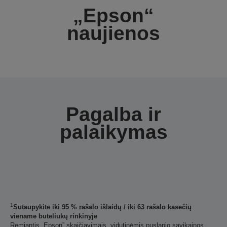
„Epson“
naujienos
Pagalba ir
palaikymas
1
Sutaupykite iki 95 % rašalo išlaidų / iki 63 rašalo kasečių
viename buteliukų rinkinyje
Remiantis „Epson” skaičiavimais, vidutinėmis puslapio savikainos