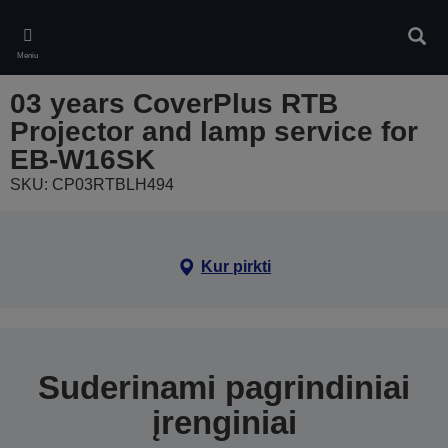
Skip
to
Ieškot
main
Meniu
content
03 years CoverPlus RTB
Projector and lamp service for
EB-W16SK
SKU: CP03RTBLH494
Kur pirkti
Suderinami pagrindiniai
įrenginiai