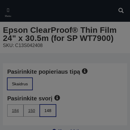
Skip
to
Ieškot
main
Meniu
content
Epson ClearProof® Thin Film
24" x 30.5m (for SP WT7900)
SKU: C13S042408
Pasirinkite popieriaus tipą
Skaidrus
Pasirinkite svorį
184
150
148