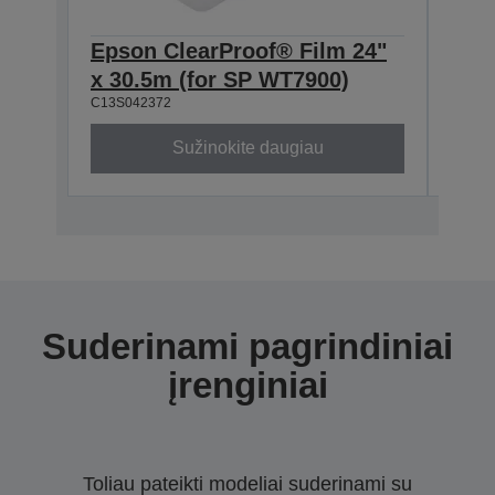
Epson ClearProof® Film 24"
Crys
x 30.5m (for SP WT7900)
17"
C13S042372
C13S0
Sužinokite daugiau
Suderinami pagrindiniai
įrenginiai
Toliau pateikti modeliai suderinami su