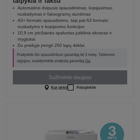
talpykla ir faksu
Automatinis dvipusis spausdinimas, kopijavimas,
nuskaitymas ir faksogramų siuntimas
A3+ formato spausdinimo, taip pat A3 formato
nuskaitymo ir kopijavimo funkcijos
10,9 cm įstrižainės spalvotas jutiklinis ekranas ir
mygtukai
Du priekyje įrengti 250 lapų dėklai
Pratęskite šio spausdintuvo garantiją iki 3 metų. Taikomos
sąlygos, suaktyvinkite pratęstą garantiją
čia
Sužinokite daugiau
Kur pirkti
Palyginkite