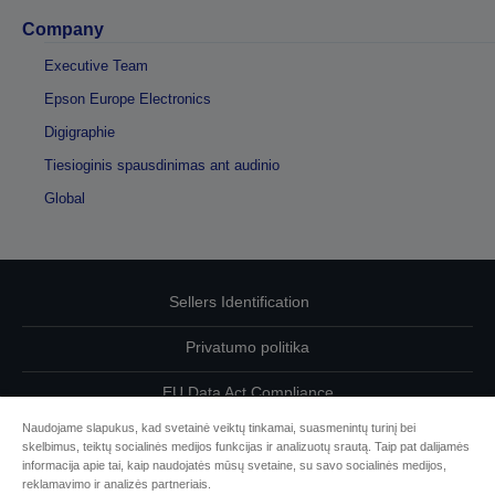
Company
Executive Team
Epson Europe Electronics
Digigraphie
Tiesioginis spausdinimas ant audinio
Global
Sellers Identification
Privatumo politika
EU Data Act Compliance
Naudojame slapukus, kad svetainė veiktų tinkamai, suasmenintų turinį bei
Susisiekite su mumis dėl savo duomenų
skelbimus, teiktų socialinės medijos funkcijas ir analizuotų srautą. Taip pat dalijamės
informacija apie tai, kaip naudojatės mūsų svetaine, su savo socialinės medijos,
Cookie Information
reklamavimo ir analizės partneriais.