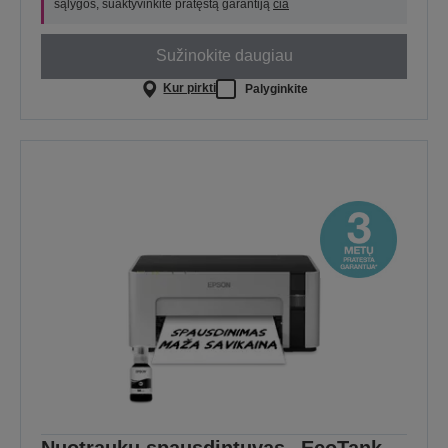
sąlygos, suaktyvinkite pratęstą garantiją
čia
Sužinokite daugiau
Kur pirkti
Palyginkite