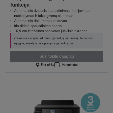
funkcija
Automatinis dvipusis spausdinimas, kopijavimas,
nuskaitymas ir faksogramų siuntimas
Automatinis dokumentų tiektuvas
Itin didelė spausdinimo sparta
10,9 cm įstrižainės spalvotas jutiklinis ekranas
Pratęskite šio spausdintuvo garantiją iki 3 metų. Taikomos
sąlygos, suaktyvinkite pratęstą garantiją
čia
Sužinokite daugiau
Kur pirkti
Palyginkite