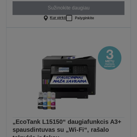
Sužinokite daugiau
Kur pirkti
Palyginkite
„EcoTank L15150“ daugiafunkcis A3+
spausdintuvas su „Wi-Fi“, rašalo