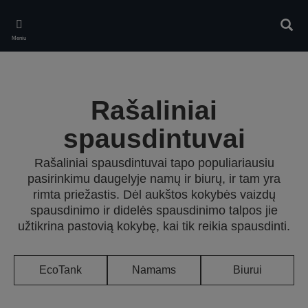
Skip
to
Ieškot
main
Meniu
content
Rašaliniai
spausdintuvai
Rašaliniai spausdintuvai tapo populiariausiu
pasirinkimu daugelyje namų ir biurų, ir tam yra
rimta priežastis. Dėl aukštos kokybės vaizdų
spausdinimo ir didelės spausdinimo talpos jie
užtikrina pastovią kokybę, kai tik reikia spausdinti.
EcoTank
Namams
Biurui