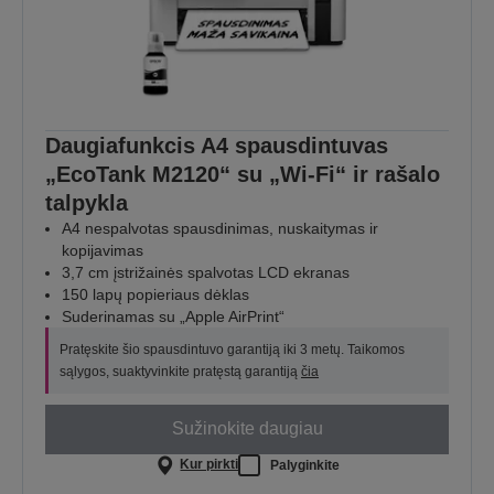
Daugiafunkcis A4 spausdintuvas
„EcoTank M2120“ su „Wi-Fi“ ir rašalo
talpykla
A4 nespalvotas spausdinimas, nuskaitymas ir
kopijavimas
3,7 cm įstrižainės spalvotas LCD ekranas
150 lapų popieriaus dėklas
Suderinamas su „Apple AirPrint“
Pratęskite šio spausdintuvo garantiją iki 3 metų. Taikomos
sąlygos, suaktyvinkite pratęstą garantiją
čia
Sužinokite daugiau
Kur pirkti
Palyginkite