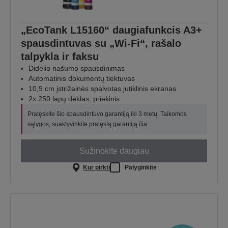
„EcoTank L15160“ daugiafunkcis A3+
spausdintuvas su „Wi-Fi“, rašalo
talpykla ir faksu
Didelio našumo spausdinimas
Automatinis dokumentų tiektuvas
10,9 cm įstrižainės spalvotas jutiklinis ekranas
2x 250 lapų dėklas, priekinis
Pratęskite šio spausdintuvo garantiją iki 3 metų. Taikomos
sąlygos, suaktyvinkite pratęstą garantiją
čia
Sužinokite daugiau
Kur pirkti
Palyginkite