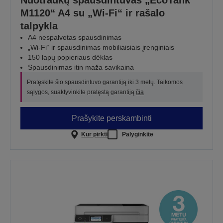
Nuotraukų spausdintuvas „EcoTank
M1120“ A4 su „Wi-Fi“ ir rašalo
talpykla
A4 nespalvotas spausdinimas
„Wi-Fi“ ir spausdinimas mobiliaisiais įrenginiais
150 lapų popieriaus dėklas
Spausdinimas itin maža savikaina
Pratęskite šio spausdintuvo garantiją iki 3 metų. Taikomos
sąlygos, suaktyvinkite pratęstą garantiją
čia
Prašykite perskambinti
Kur pirkti
Palyginkite