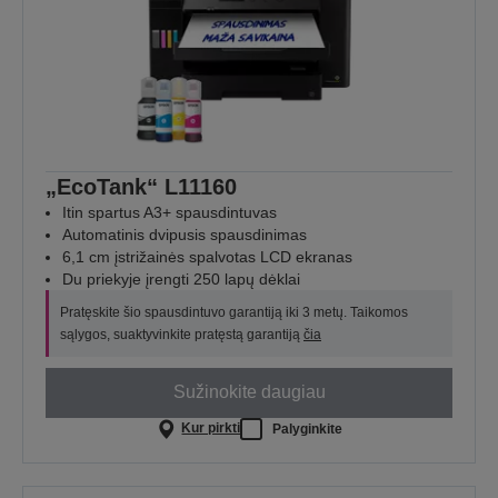
„EcoTank“ L11160
Itin spartus A3+ spausdintuvas
Automatinis dvipusis spausdinimas
6,1 cm įstrižainės spalvotas LCD ekranas
Du priekyje įrengti 250 lapų dėklai
Pratęskite šio spausdintuvo garantiją iki 3 metų. Taikomos
sąlygos, suaktyvinkite pratęstą garantiją
čia
Sužinokite daugiau
Kur pirkti
Palyginkite