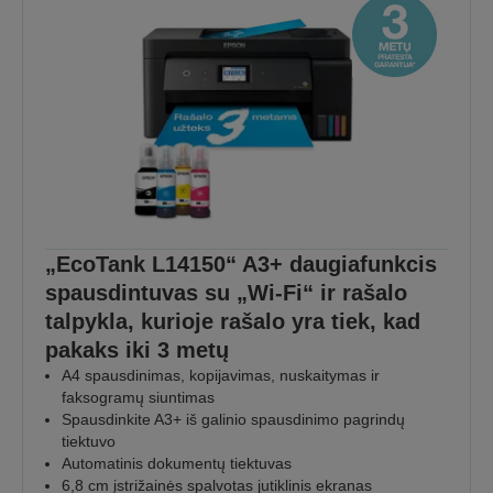
„EcoTank L14150“ A3+ daugiafunkcis
spausdintuvas su „Wi-Fi“ ir rašalo
talpykla, kurioje rašalo yra tiek, kad
pakaks iki 3 metų
A4 spausdinimas, kopijavimas, nuskaitymas ir
faksogramų siuntimas
Spausdinkite A3+ iš galinio spausdinimo pagrindų
tiektuvo
Automatinis dokumentų tiektuvas
6,8 cm įstrižainės spalvotas jutiklinis ekranas