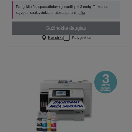
Pratęskite šio spausdintuvo garantiją iki 3 metų. Taikomos
sąlygos, suaktyvinkite pratęstą garantiją
čia
Sužinokite daugiau
Kur pirkti
Palyginkite