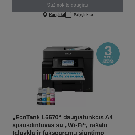
Sužinokite daugiau
Kur pirkti
Palyginkite
„EcoTank L6570“ daugiafunkcis A4
spausdintuvas su „Wi-Fi“, rašalo
talpykla ir faksogramų siuntimo