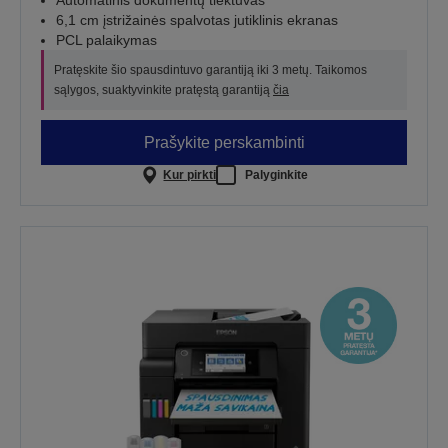
Automatinis dokumentų tiektuvas
6,1 cm įstrižainės spalvotas jutiklinis ekranas
PCL palaikymas
Pratęskite šio spausdintuvo garantiją iki 3 metų. Taikomos
sąlygos, suaktyvinkite pratęstą garantiją
čia
Prašykite perskambinti
Kur pirkti
Palyginkite