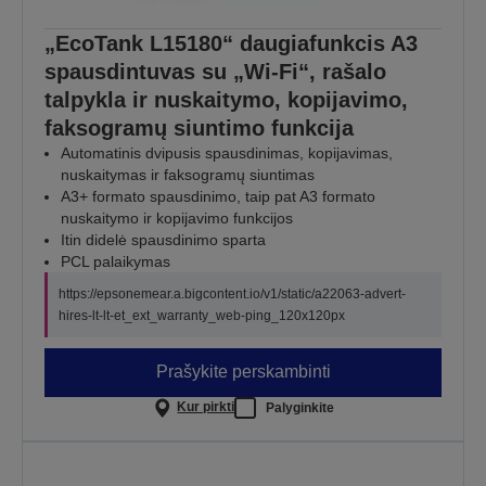
„EcoTank L15180“ daugiafunkcis A3
spausdintuvas su „Wi-Fi“, rašalo
talpykla ir nuskaitymo, kopijavimo,
faksogramų siuntimo funkcija
Automatinis dvipusis spausdinimas, kopijavimas,
nuskaitymas ir faksogramų siuntimas
A3+ formato spausdinimo, taip pat A3 formato
nuskaitymo ir kopijavimo funkcijos
Itin didelė spausdinimo sparta
PCL palaikymas
https://epsonemear.a.bigcontent.io/v1/static/a22063-advert-
hires-lt-lt-et_ext_warranty_web-ping_120x120px
Prašykite perskambinti
Kur pirkti
Palyginkite