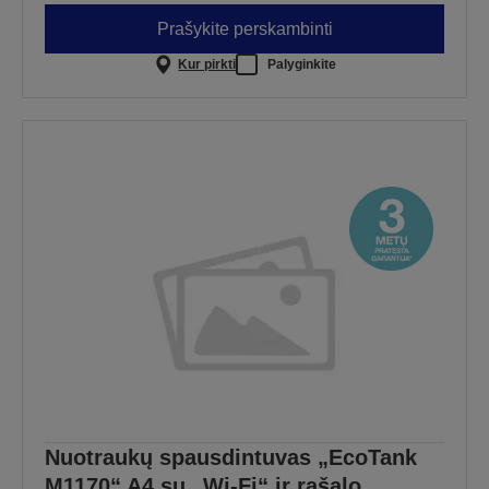
Prašykite perskambinti
Kur pirkti
Palyginkite
Nuotraukų spausdintuvas „EcoTank
M1170“ A4 su „Wi-Fi“ ir rašalo