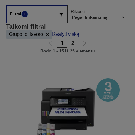
Rikiuoti:
Filtrai
1
Taikomi filtrai
Gruppi di lavoro
Išvalyti viską
1
2
Eiti
Eiti
Rodo 1 - 15 iš 25 elementų
į
į
ankstesnį
kitą
puslapį
puslapį