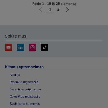
Rodo 1 - 15 iš 25 elementų
1
2
Eiti
Eiti
į
į
ankstesnį
kitą
puslapį
puslapį
Sekite mus
Klientų aptarnavimas
Akcijos
Produkto registracija
Garantinis patikrinimas
CoverPlus registracija
Susisiekite su mumis