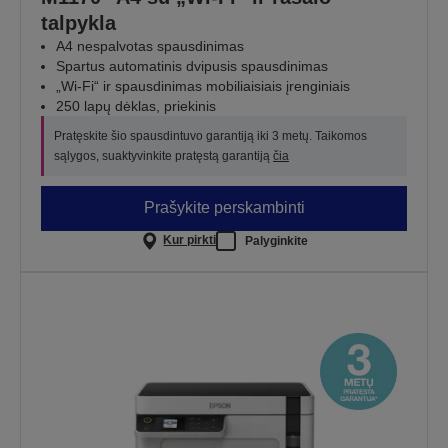
talpykla
A4 nespalvotas spausdinimas
Spartus automatinis dvipusis spausdinimas
„Wi-Fi“ ir spausdinimas mobiliaisiais įrenginiais
250 lapų dėklas, priekinis
Pratęskite šio spausdintuvo garantiją iki 3 metų. Taikomos
sąlygos, suaktyvinkite pratęstą garantiją
čia
Prašykite perskambinti
Kur pirkti
Palyginkite