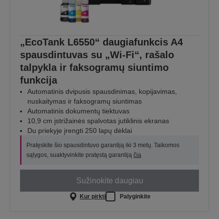
„EcoTank L6550“ daugiafunkcis A4
spausdintuvas su „Wi-Fi“, rašalo
talpykla ir faksogramų siuntimo
funkcija
Automatinis dvipusis spausdinimas, kopijavimas,
nuskaitymas ir faksogramų siuntimas
Automatinis dokumentų tiektuvas
10,9 cm įstrižainės spalvotas jutiklinis ekranas
Du priekyje įrengti 250 lapų dėklai
Pratęskite šio spausdintuvo garantiją iki 3 metų. Taikomos
sąlygos, suaktyvinkite pratęstą garantiją
čia
Sužinokite daugiau
Kur pirkti
Palyginkite