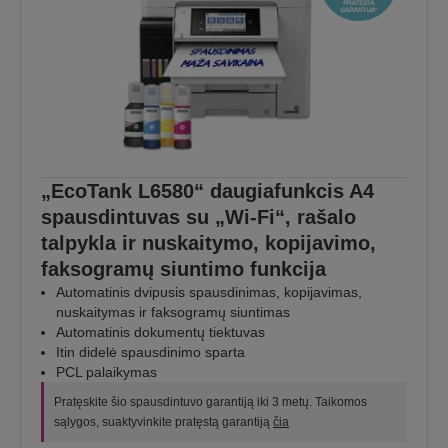
„EcoTank L6580“ daugiafunkcis A4
spausdintuvas su „Wi-Fi“, rašalo
talpykla ir nuskaitymo, kopijavimo,
faksogramų siuntimo funkcija
Automatinis dvipusis spausdinimas, kopijavimas,
nuskaitymas ir faksogramų siuntimas
Automatinis dokumentų tiektuvas
Itin didelė spausdinimo sparta
PCL palaikymas
Pratęskite šio spausdintuvo garantiją iki 3 metų. Taikomos
sąlygos, suaktyvinkite pratęstą garantiją
čia