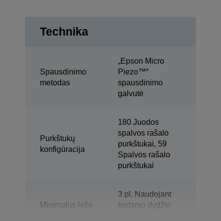
Technika
„Epson Micro
Spausdinimo
Piezo™“
metodas
spausdinimo
galvutė
180 Juodos
spalvos rašalo
Purkštukų
purkštukai, 59
konfigūracija
Spalvos rašalo
purkštukai
3 pl, Naudojant
Minimalus lašo
kintamo dydžio
dydis
lašelių