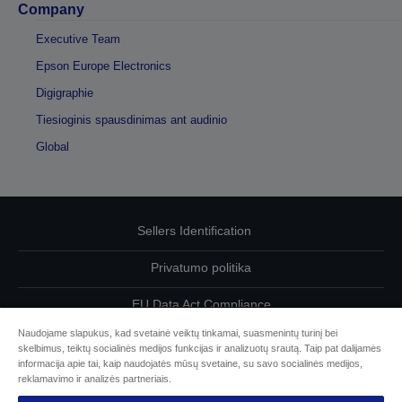
Company
Executive Team
Epson Europe Electronics
Digigraphie
Tiesioginis spausdinimas ant audinio
Global
Sellers Identification
Privatumo politika
EU Data Act Compliance
Naudojame slapukus, kad svetainė veiktų tinkamai, suasmenintų turinį bei
Susisiekite su mumis dėl savo duomenų
skelbimus, teiktų socialinės medijos funkcijas ir analizuotų srautą. Taip pat dalijamės
informacija apie tai, kaip naudojatės mūsų svetaine, su savo socialinės medijos,
Cookie Information
reklamavimo ir analizės partneriais.