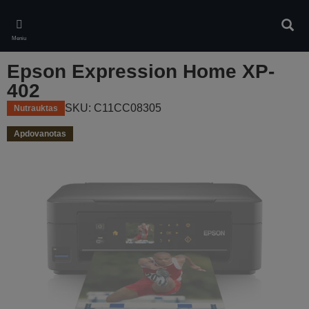
Skip
to
Ieškot
main
Meniu
content
Epson Expression Home XP-
402
SKU: C11CC08305
Nutrauktas
Apdovanotas