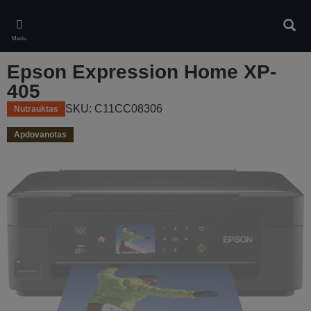
Skip
to
Ieškot
main
Meniu
content
Epson Expression Home XP-
405
SKU: C11CC08306
Nutrauktas
Apdovanotas