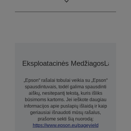
technologiją
Eksploatacinės Medžiagos
Laikmen
„Epson“ rašalai tobulai veikia su „Epson“
spausdintuvais, todėl galima spausdinti
aiškų, nesitepantį tekstą, kuris išliks
būsimoms kartoms. Jei ieškote daugiau
informacijos apie puslapių išlaidą ir kaip
geriausiai išnaudoti mūsų rašalus,
prašome sekti šią nuorodą:
https://www.epson.eu/pageyield