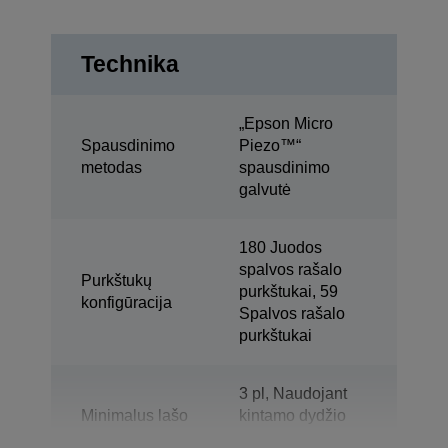
Technika
„Epson Micro
Spausdinimo
Piezo™“
metodas
spausdinimo
galvutė
180 Juodos
spalvos rašalo
Purkštukų
purkštukai, 59
konfigūracija
Spalvos rašalo
purkštukai
3 pl, Naudojant
Minimalus lašo
kintamo dydžio
dydis
lašelių