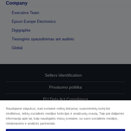
Company
Executive Team
Epson Europe Electronics
Digigraphie
Tiesioginis spausdinimas ant audinio
Global
Sellers Identification
Privatumo politika
EU Data Act Compliance
Naudojame slapukus, kad svetainė veiktų tinkamai, suasmenintų turinį bei
Susisiekite su mumis dėl savo duomenų
skelbimus, teiktų socialinės medijos funkcijas ir analizuotų srautą. Taip pat dalijamės
informacija apie tai, kaip naudojatės mūsų svetaine, su savo socialinės medijos,
Cookie Information
reklamavimo ir analizės partneriais.