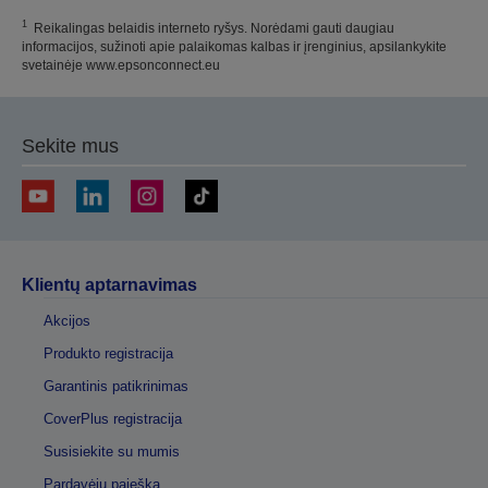
1
Reikalingas belaidis interneto ryšys. Norėdami gauti daugiau
informacijos, sužinoti apie palaikomas kalbas ir įrenginius, apsilankykite
svetainėje www.epsonconnect.eu
Sekite mus
Klientų aptarnavimas
Akcijos
Produkto registracija
Garantinis patikrinimas
CoverPlus registracija
Susisiekite su mumis
Pardavėjų paieška