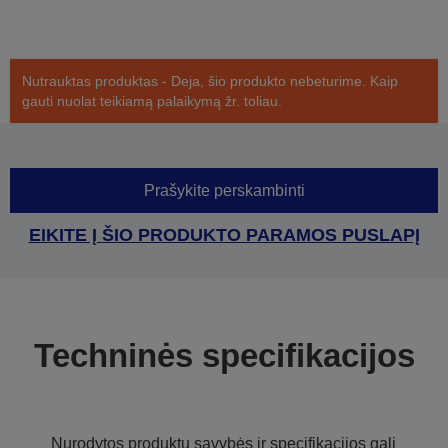
Nutrauktas produktas - Deja, šio produkto nebeturime. Kaip
gauti nuolat teikiamą palaikymą žr. toliau.
Prašykite perskambinti
EIKITE Į ŠIO PRODUKTO PARAMOS PUSLAPĮ
Techninės specifikacijos
Nurodytos produktų savybės ir specifikacijos gali