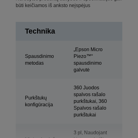
būti keičiamos iš anksto neįspėjus
Technika
„Epson Micro
Spausdinimo
Piezo™“
metodas
spausdinimo
galvutė
360 Juodos
spalvos rašalo
Purkštukų
purkštukai, 360
konfigūracija
Spalvos rašalo
purkštukai
3 pl, Naudojant