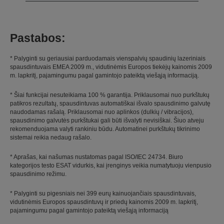
Pastabos:
* Palyginti su geriausiai parduodamais vienspalvių spaudinių lazeriniais
spausdintuvais EMEA 2009 m., vidutinėmis Europos tiekėjų kainomis 2009
m. lapkritį, pajamingumu pagal gamintojo pateiktą viešąją informaciją.
* Šiai funkcijai nesuteikiama 100 % garantija. Priklausomai nuo purkštukų
patikros rezultatų, spausdintuvas automatiškai išvalo spausdinimo galvutę
naudodamas rašalą. Priklausomai nuo aplinkos (dulkių / vibracijos),
spausdinimo galvutės purkštukai gali būti išvalyti nevisiškai. Šiuo atveju
rekomenduojama valyti rankiniu būdu. Automatinei purkštukų tikrinimo
sistemai reikia nedaug rašalo.
* Aprašas, kai našumas nustatomas pagal ISO/IEC 24734. Biuro
kategorijos testo ESAT vidurkis, kai įrenginys veikia numatytuoju vienpusio
spausdinimo režimu.
* Palyginti su pigesniais nei 399 eurų kainuojančiais spausdintuvais,
vidutinėmis Europos spausdintuvų ir priedų kainomis 2009 m. lapkritį,
pajamingumu pagal gamintojo pateiktą viešąją informaciją