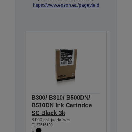
https://www.epson.eu/pageyield
B300/ B310/ B500DN/
B300/ 
B510DN Ink Cartridge
B510DN
SC Black 3k
SC Cya
3 000 psl. juoda
3 500 psl.
76 ml
C13T616100
C13T61620
L
L