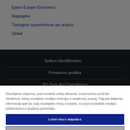
Epson Europe Electronics
Digigraphie
Tiesioginis spausdinimas ant audinio
Global
Sellers Identification
Privatumo politika
EU Data Act Compliance
Naudojame slapukus, kad svetainė veiktų tinkamai, suasmenintų turinį bei
Susisiekite su mumis dėl savo duomenų
skelbimus, teiktų socialinės medijos funkcijas ir analizuotų srautą. Taip pat dalijamės
informacija apie tai, kaip naudojatės mūsų svetaine, su savo socialinės medijos,
Cookie Information
reklamavimo ir analizės partneriais.
Leisti visus slapukus
„Epson“ įsipareigojimas dėl prieinamumo