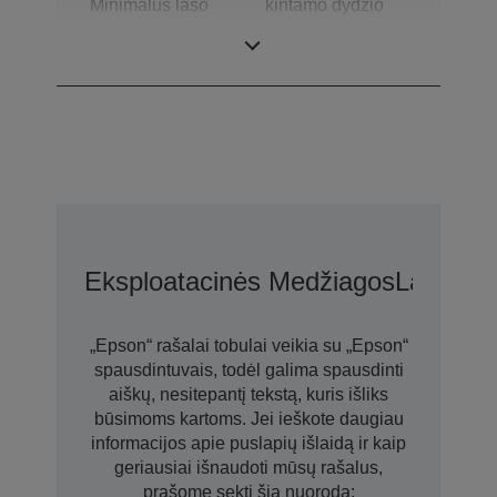
Minimalus lašo
kintamo dydžio
dydis
lašelių
technologiją
Eksploatacinės Medžiagos
Laikmen
„Epson“ rašalai tobulai veikia su „Epson“
spausdintuvais, todėl galima spausdinti
aiškų, nesitepantį tekstą, kuris išliks
būsimoms kartoms. Jei ieškote daugiau
informacijos apie puslapių išlaidą ir kaip
geriausiai išnaudoti mūsų rašalus,
prašome sekti šią nuorodą: