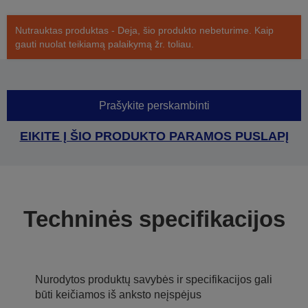
Nutrauktas produktas - Deja, šio produkto nebeturime. Kaip
gauti nuolat teikiamą palaikymą žr. toliau.
Prašykite perskambinti
EIKITE Į ŠIO PRODUKTO PARAMOS PUSLAPĮ
Techninės specifikacijos
Nurodytos produktų savybės ir specifikacijos gali
būti keičiamos iš anksto neįspėjus