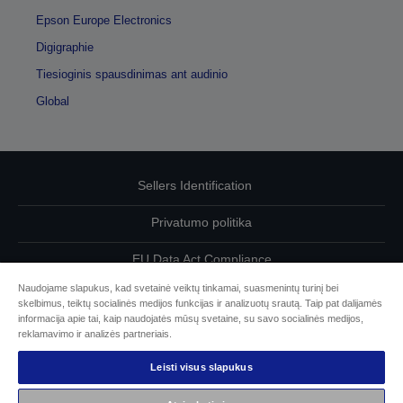
Epson Europe Electronics
Digigraphie
Tiesioginis spausdinimas ant audinio
Global
Sellers Identification
Privatumo politika
EU Data Act Compliance
Naudojame slapukus, kad svetainė veiktų tinkamai, suasmenintų turinį bei
Susisiekite su mumis dėl savo duomenų
skelbimus, teiktų socialinės medijos funkcijas ir analizuotų srautą. Taip pat dalijamės
informacija apie tai, kaip naudojatės mūsų svetaine, su savo socialinės medijos,
Cookie Information
reklamavimo ir analizės partneriais.
Leisti visus slapukus
„Epson“ įsipareigojimas dėl prieinamumo