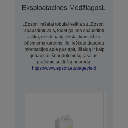
Eksploatacinės Medžiagos
Laikmen
„Epson“ rašalai tobulai veikia su „Epson“
spausdintuvais, todėl galima spausdinti
aiškų, nesitepantį tekstą, kuris išliks
būsimoms kartoms. Jei ieškote daugiau
informacijos apie puslapių išlaidą ir kaip
geriausiai išnaudoti mūsų rašalus,
prašome sekti šią nuorodą:
https://www.epson.eu/pageyield