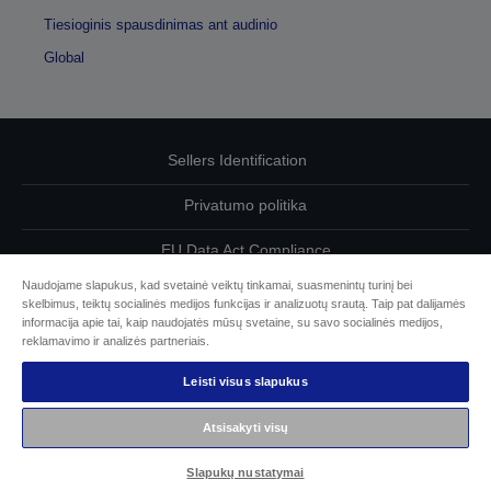
Tiesioginis spausdinimas ant audinio
Global
Sellers Identification
Privatumo politika
EU Data Act Compliance
Naudojame slapukus, kad svetainė veiktų tinkamai, suasmenintų turinį bei
Susisiekite su mumis dėl savo duomenų
skelbimus, teiktų socialinės medijos funkcijas ir analizuotų srautą. Taip pat dalijamės
informacija apie tai, kaip naudojatės mūsų svetaine, su savo socialinės medijos,
Cookie Information
reklamavimo ir analizės partneriais.
Leisti visus slapukus
„Epson“ įsipareigojimas dėl prieinamumo
Atsisakyti visų
© „Seiko Epson“, 2026 m.
Slapukų nustatymai