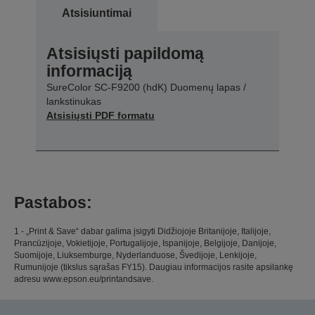
Atsisiuntimai
Atsisiųsti papildomą
informaciją
SureColor SC-F9200 (hdK) Duomenų lapas /
lankstinukas
Atsisiųsti PDF formatu
Pastabos:
1 - „Print & Save“ dabar galima įsigyti Didžiojoje Britanijoje, Italijoje,
Prancūzijoje, Vokietijoje, Portugalijoje, Ispanijoje, Belgijoje, Danijoje,
Suomijoje, Liuksemburge, Nyderlanduose, Švedijoje, Lenkijoje,
Rumunijoje (tikslus sąrašas FY15). Daugiau informacijos rasite apsilankę
adresu www.epson.eu/printandsave.