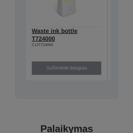
Waste ink bottle
Ultra
T724000
T74120
C13T724000
6 000 ml
C13T74120
Sužinokite daugiau
Su
Palaikymas