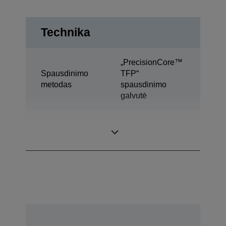
Technika
„PrecisionCore™
Spausdinimo
TFP“
metodas
spausdinimo
galvutė
Rašalo
„Ultrachrome®
technologija
DS“