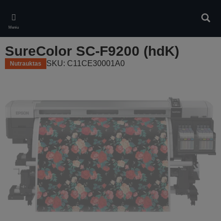
Skip
to
Ieškot
main
Meniu
content
SureColor SC-F9200 (hdK)
SKU: C11CE30001A0
Nutrauktas