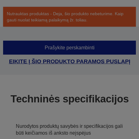
Nutrauktas produktas - Deja, šio produkto nebeturime. Kaip
gauti nuolat teikiamą palaikymą žr. toliau.
Prašykite perskambinti
EIKITE Į ŠIO PRODUKTO PARAMOS PUSLAPĮ
Techninės specifikacijos
Nurodytos produktų savybės ir specifikacijos gali
būti keičiamos iš anksto neįspėjus