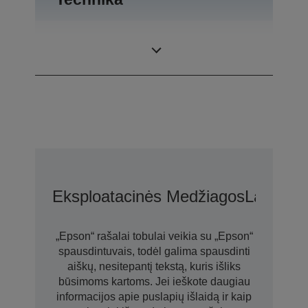
Spausdinimo
5.760 x 1.440 DPI
skiriamoji geba
Eksploatacinės Medžiagos
Laikmen
„Epson“ rašalai tobulai veikia su „Epson“
spausdintuvais, todėl galima spausdinti
aiškų, nesitepantį tekstą, kuris išliks
būsimoms kartoms. Jei ieškote daugiau
informacijos apie puslapių išlaidą ir kaip