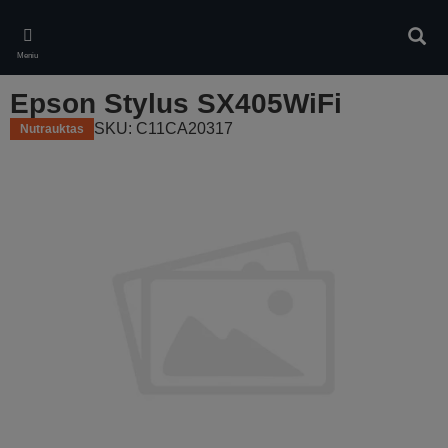
Skip
to
Ieškot
main
Meniu
content
Epson Stylus SX405WiFi
SKU: C11CA20317
Nutrauktas