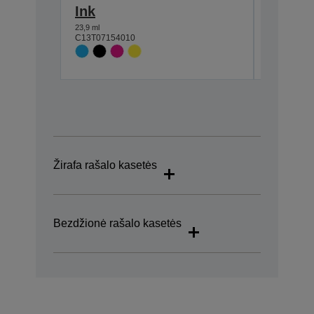
Ink
7,4 ml
C13T07114
23,9 ml
C13T07154010
Žirafa rašalo kasetės
Bezdžionė rašalo kasetės