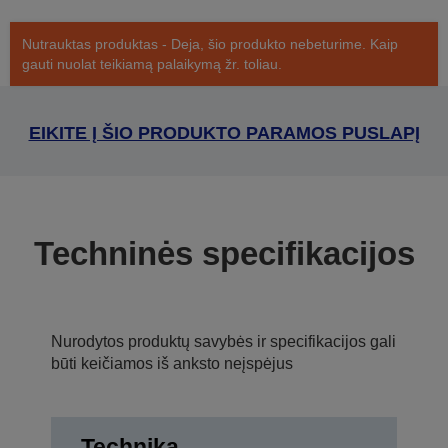
Nutrauktas produktas - Deja, šio produkto nebeturime. Kaip
gauti nuolat teikiamą palaikymą žr. toliau.
EIKITE Į ŠIO PRODUKTO PARAMOS PUSLAPĮ
Techninės specifikacijos
Nurodytos produktų savybės ir specifikacijos gali
būti keičiamos iš anksto neįspėjus
Technika