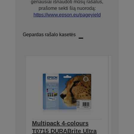
geriausiai išnaudoti mūsų rašalus,
prašome sekti šią nuorodą:
https://www.epson.eu/pageyield
Gepardas rašalo kasetės
Multipack 4-colours
Single
T0715 DURABrite Ultra
DURABr