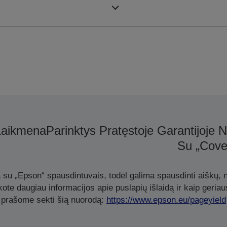
Rašalo talpyklų talpa
Laikmena
Parinktys
Pratęstoje Garantijoje
Su „Cove
a su „Epson“ spausdintuvais, todėl galima spausdinti aiškų, ne
te daugiau informacijos apie puslapių išlaidą ir kaip geriau
prašome sekti šią nuorodą:
https://www.epson.eu/pageyield