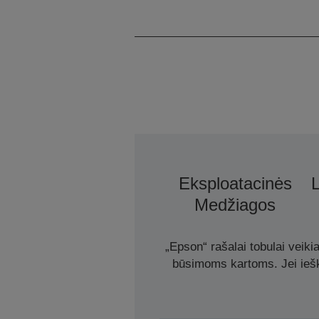
Eksploatacinės
Medžiagos
„Epson“ rašalai tobulai veiki
būsimoms kartoms. Jei ieško