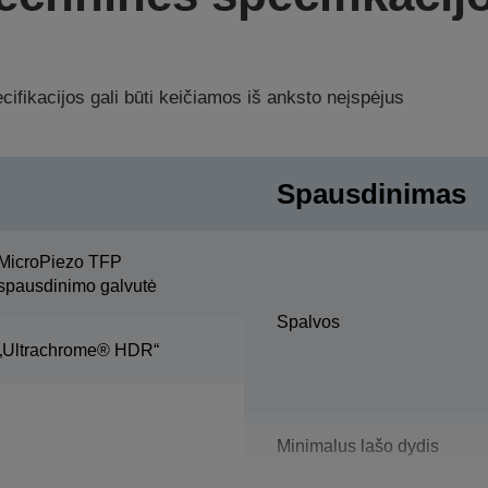
ifikacijos gali būti keičiamos iš anksto neįspėjus
Spausdinimas
MicroPiezo TFP
spausdinimo galvutė
Spalvos
„Ultrachrome® HDR“
Minimalus lašo dydis