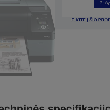
Prašy
EIKITE Į ŠIO P
echninės specifikacij