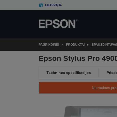
Skip
LIETUVIŲ K.
to
main
content
PAGRINDINIS
PRODUKTAI
SPAUSDINTUVAI
Epson Stylus Pro 490
Techninės specifikacijos
Pried
Nutrauktas prod