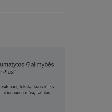
200 ml
 Numatytos Galimybės
rPlus“
sitepantį tekstą, kuris išliks
siai išnaudoti mūsų rašalus,