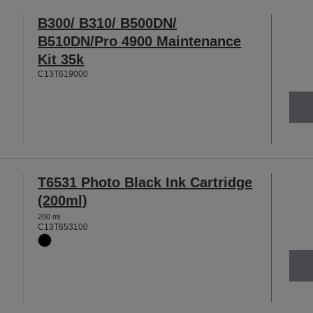
B300/ B310/ B500DN/
B510DN/Pro 4900 Maintenance
Kit 35k
C13T619000
T6531 Photo Black Ink Cartridge
(200ml)
200 ml
C13T653100