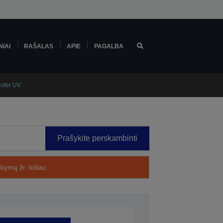
NIAI
RAŠALAS
APIE
PAGALBA
oofer UV
Prašykite perskambinti
kymą žr. toliau.