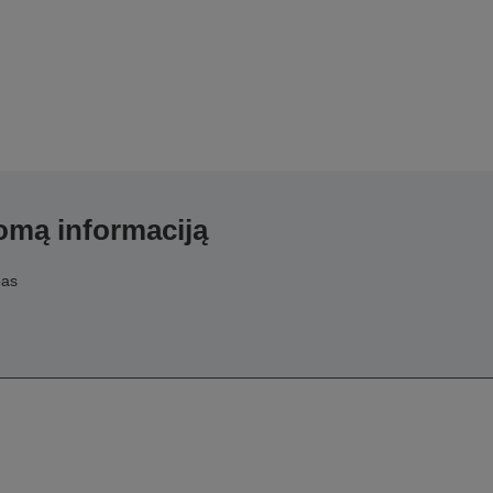
domą informaciją
pas