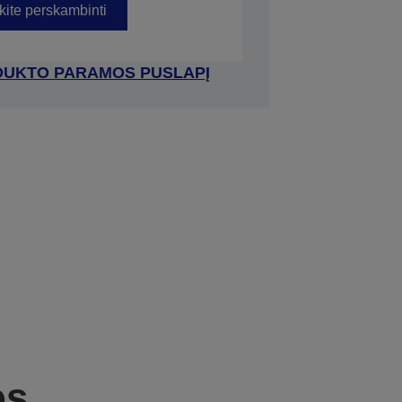
kite perskambinti
RODUKTO PARAMOS PUSLAPĮ
os