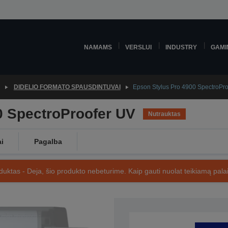
NAMAMS
VERSLUI
INDUSTRY
GAMI
DIDELIO FORMATO SPAUSDINTUVAI
Epson Stylus Pro 4900 SpectroPr
0 SpectroProofer UV
Nutrauktas
ai
Pagalba
uktas - Deja, šio produkto nebeturime. Kaip gauti nuolat teikiamą palai
SKU: C11CA88001A2