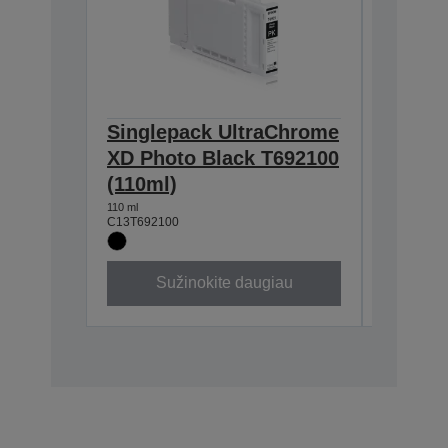
Singlepack UltraChrome
Single
XD Photo Black T692100
XD
(110ml)
Magen
110 ml
110 ml
C13T692100
C13T69230
Sužinokite daugiau
Su