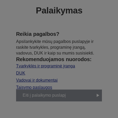
Palaikymas
Reikia pagalbos?
Apsilankykite mūsų pagalbos puslapyje ir
raskite tvarkykles, programinę įrangą,
vadovus, DUK ir kaip su mumis susisiekti.
Rekomenduojamos nuorodos:
Tvarkyklės ir programinė įranga
DUK
Vadovai ir dokumentai
Taisymo paslaugos
Eiti į palaikymo puslapį