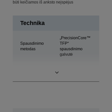
būti keičiamos iš anksto neįspėjus
Technika
„PrecisionCore™
Spausdinimo
TFP“
metodas
spausdinimo
galvutė
Rašalo
„Ultrachrome®
technologija
XD“