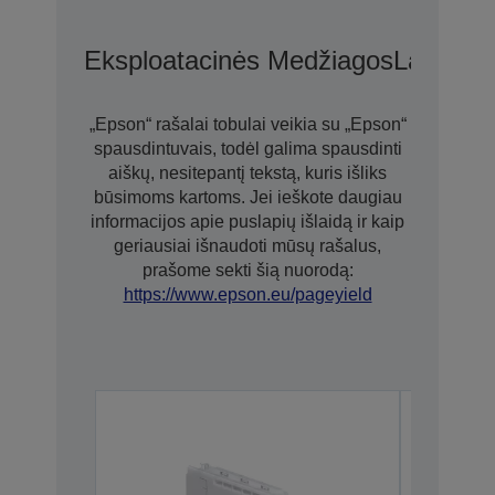
Eksploatacinės Medžiagos
Laikmen
„Epson“ rašalai tobulai veikia su „Epson“
spausdintuvais, todėl galima spausdinti
aiškų, nesitepantį tekstą, kuris išliks
būsimoms kartoms. Jei ieškote daugiau
informacijos apie puslapių išlaidą ir kaip
geriausiai išnaudoti mūsų rašalus,
prašome sekti šią nuorodą:
https://www.epson.eu/pageyield