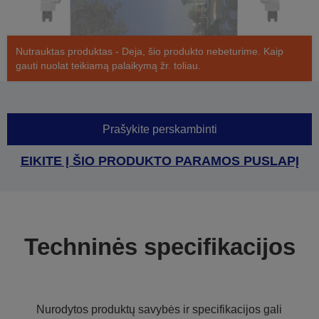
Nutrauktas produktas - Deja, šio produkto nebeturime. Kaip
gauti nuolat teikiamą palaikymą žr. toliau.
Prašykite perskambinti
EIKITE Į ŠIO PRODUKTO PARAMOS PUSLAPĮ
Techninės specifikacijos
Nurodytos produktų savybės ir specifikacijos gali