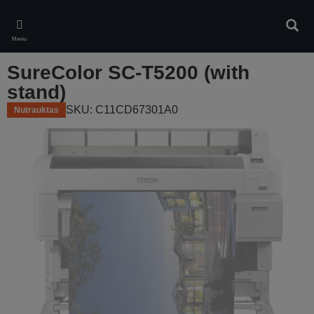
Skip
to
Ieškot
main
Meniu
content
SureColor SC-T5200 (with
stand)
SKU: C11CD67301A0
Nutrauktas