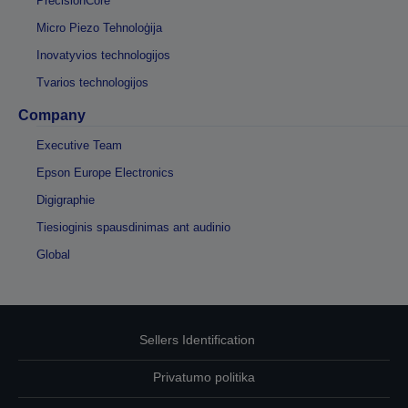
PrecisionCore
Micro Piezo Tehnoloģija
Inovatyvios technologijos
Tvarios technologijos
Company
Executive Team
Epson Europe Electronics
Digigraphie
Tiesioginis spausdinimas ant audinio
Global
Sellers Identification
Privatumo politika