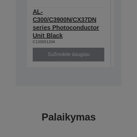
AL-
AL-
C300/C3900N/CX37DN
C300/
series Photoconductor
series
Unit Black
Unit M
C13S051204
C13S0512
Sužinokite daugiau
Su
Palaikymas