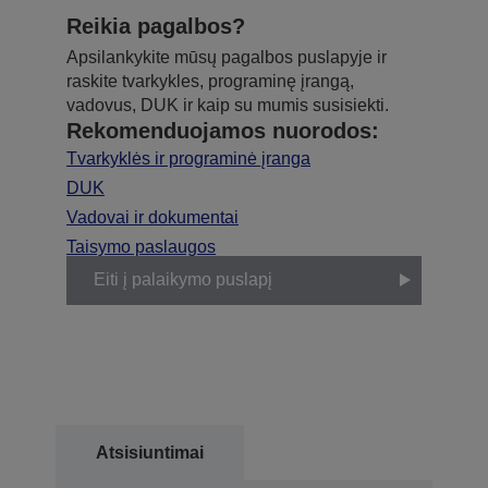
Reikia pagalbos?
Apsilankykite mūsų pagalbos puslapyje ir
raskite tvarkykles, programinę įrangą,
vadovus, DUK ir kaip su mumis susisiekti.
Rekomenduojamos nuorodos:
Tvarkyklės ir programinė įranga
DUK
Vadovai ir dokumentai
Taisymo paslaugos
Eiti į palaikymo puslapį
Atsisiuntimai