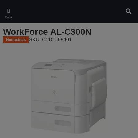
Skip
to
Ieškot
main
Meniu
content
WorkForce AL-C300N
SKU: C11CE09401
Nutrauktas