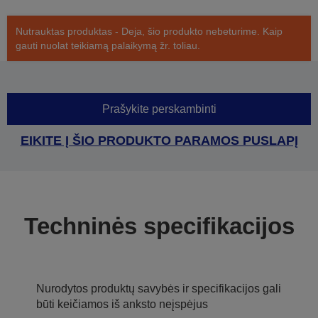
Nutrauktas produktas - Deja, šio produkto nebeturime. Kaip
gauti nuolat teikiamą palaikymą žr. toliau.
Prašykite perskambinti
EIKITE Į ŠIO PRODUKTO PARAMOS PUSLAPĮ
Techninės specifikacijos
Nurodytos produktų savybės ir specifikacijos gali
būti keičiamos iš anksto neįspėjus