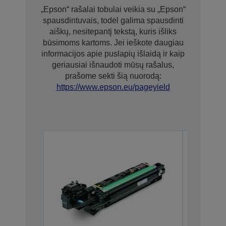
„Epson“ rašalai tobulai veikia su „Epson“
spausdintuvais, todėl galima spausdinti
aiškų, nesitepantį tekstą, kuris išliks
būsimoms kartoms. Jei ieškote daugiau
informacijos apie puslapių išlaidą ir kaip
geriausiai išnaudoti mūsų rašalus,
prašome sekti šią nuorodą:
https://www.epson.eu/pageyield