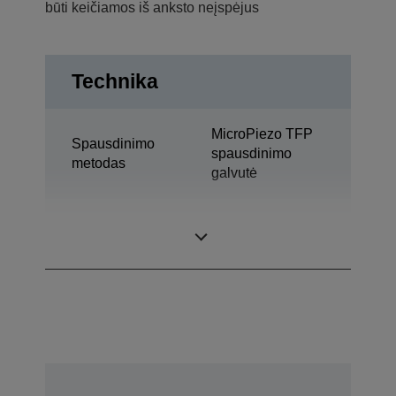
būti keičiamos iš anksto neįspėjus
Technika
MicroPiezo TFP
Spausdinimo
spausdinimo
metodas
galvutė
Rašalo
„Ultrachrome® K3
technologija
Vivid Magenta“