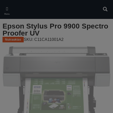
Skip
to
Ieškot
main
Meniu
content
Epson Stylus Pro 9900 Spectro
Proofer UV
SKU: C11CA11001A2
Nutrauktas