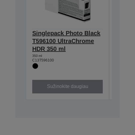
Singlepack Photo Black
Single
T596100 UltraChrome
T59620
HDR 350 ml
HDR 3
350 ml
350 ml
C13T596100
C13T59620
Sužinokite daugiau
Su