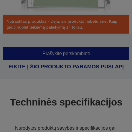
Nutrauktas produktas - Deja, šio produkto nebeturime. Kaip
gauti nuolat teikiamą palaikymą žr. toliau.
Prašykite perskambinti
EIKITE Į ŠIO PRODUKTO PARAMOS PUSLAPĮ
Techninės specifikacijos
Nurodytos produktų savybės ir specifikacijos gali