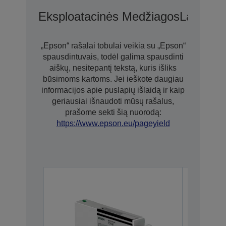
Eksploatacinės Medžiagos
Laikmen
„Epson“ rašalai tobulai veikia su „Epson“
spausdintuvais, todėl galima spausdinti
aiškų, nesitepantį tekstą, kuris išliks
būsimoms kartoms. Jei ieškote daugiau
informacijos apie puslapių išlaidą ir kaip
geriausiai išnaudoti mūsų rašalus,
prašome sekti šią nuorodą:
https://www.epson.eu/pageyield