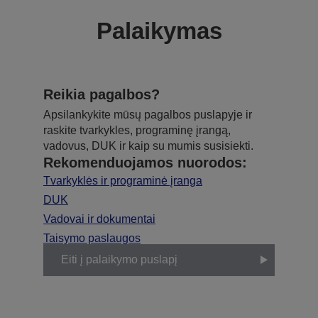
Palaikymas
Reikia pagalbos?
Apsilankykite mūsų pagalbos puslapyje ir
raskite tvarkykles, programinę įrangą,
vadovus, DUK ir kaip su mumis susisiekti.
Rekomenduojamos nuorodos:
Tvarkyklės ir programinė įranga
DUK
Vadovai ir dokumentai
Taisymo paslaugos
Eiti į palaikymo puslapį