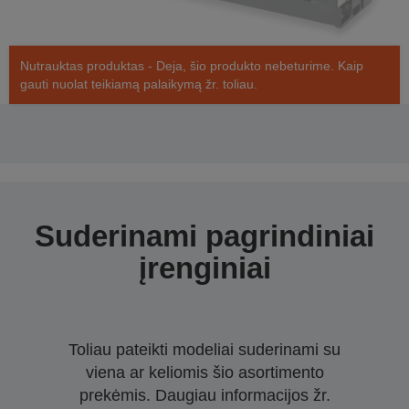
Nutrauktas produktas - Deja, šio produkto nebeturime. Kaip
gauti nuolat teikiamą palaikymą žr. toliau.
Suderinami pagrindiniai
įrenginiai
Toliau pateikti modeliai suderinami su
viena ar keliomis šio asortimento
prekėmis. Daugiau informacijos žr.