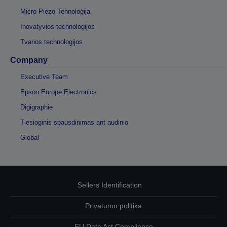
Micro Piezo Tehnoloģija
Inovatyvios technologijos
Tvarios technologijos
Company
Executive Team
Epson Europe Electronics
Digigraphie
Tiesioginis spausdinimas ant audinio
Global
Sellers Identification
Privatumo politika
EU Data Act Compliance