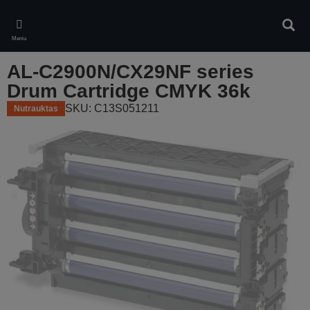
Skip
to
Ieškot
main
Meniu
content
AL-C2900N/CX29NF series
Drum Cartridge CMYK 36k
SKU: C13S051211
Nutrauktas