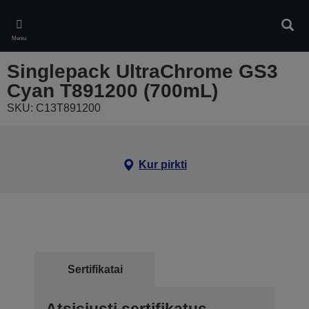
Skip
to
Ieškot
main
Meniu
content
Singlepack UltraChrome GS3
Cyan T891200 (700mL)
SKU: C13T891200
Kur pirkti
Sertifikatai
Atsisiųsti sertifikatus