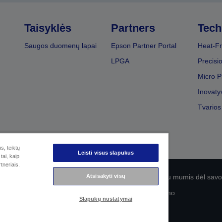
Taisyklės
Partners
Tech
Saugos duomenų lapai
Epson Partner Portal
Heat-Fr
LPGA
Precisi
Micro P
Inovaty
Tvarios
s, teiktų
Leisti visus slapukus
tai, kaip
tneriais.
olitika
EU Data Act Compliance
Susisiekite su mumis dėl sa
Atsisakyti visų
„Epson“ įsipareigojimas dėl prieinamumo
Slapukų nustatymai
© „Seiko Epson“, 2026 m.