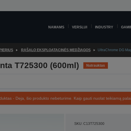
NAMAMS
VERSLUI
INDUSTRY
GAMI
PIERIUS
RAŠALO EKSPLOATACINĖS MEDŽIAGOS
UltraChrome DG Mag
ta T725300 (600ml)
Nutrauktas
uktas - Deja, šio produkto nebeturime. Kaip gauti nuolat teikiamą palai
SKU: C13T725300