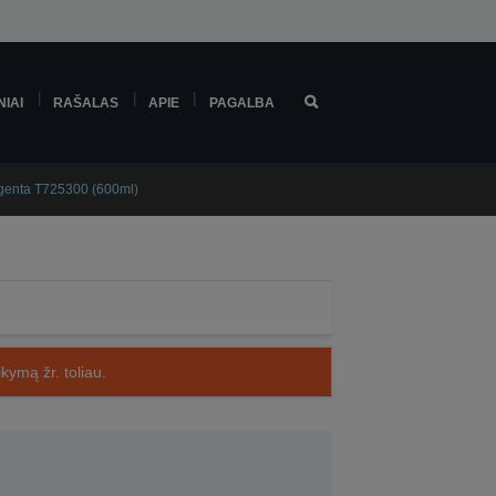
NIAI
RAŠALAS
APIE
PAGALBA
enta T725300 (600ml)
kymą žr. toliau.