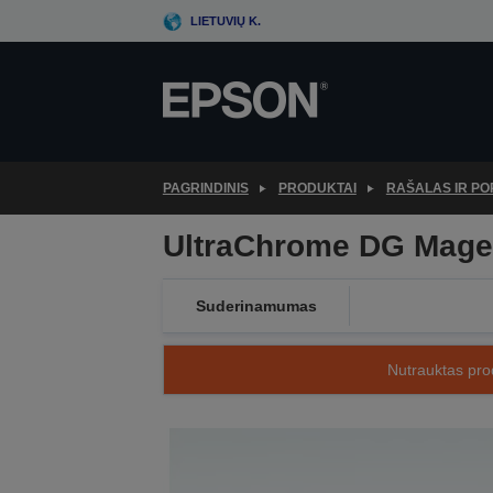
Skip
LIETUVIŲ K.
to
main
content
PAGRINDINIS
PRODUKTAI
RAŠALAS IR PO
UltraChrome DG Magen
Suderinamumas
Nutrauktas prod