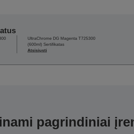
katus
300
UltraChrome DG Magenta T725300
(600ml) Sertifikatas
Atsisiųsti
nami pagrindiniai įre