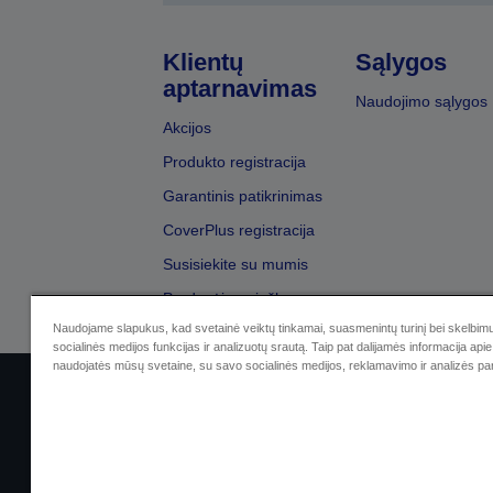
Klientų
Sąlygos
aptarnavimas
Naudojimo sąlygos
Akcijos
Produkto registracija
Garantinis patikrinimas
CoverPlus registracija
Susisiekite su mumis
Pardavėjų paieška
Naudojame slapukus, kad svetainė veiktų tinkamai, suasmenintų turinį bei skelbimu
socialinės medijos funkcijas ir analizuotų srautą. Taip pat dalijamės informacija apie 
naudojatės mūsų svetaine, su savo socialinės medijos, reklamavimo ir analizės par
Sellers Identification
Privatumo p