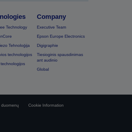
nologies
Company
ee Technology
Executive Team
onCore
Epson Europe Electronics
iezo Tehnoloģija
Digigraphie
vios technologijos
Tiesioginis spausdinimas
ant audinio
 technologijos
Global
vo duomenų
Cookie Information