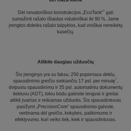
*
Dėl novatoriškos konstrukcijos „EcoTank“
gali
sumažinti rašalo išlaidas vidutiniškai iki 90 %. Jame
įrengtos didelės rašalo talpyklos, kad visiškai nereikėtų
kasečių.
Atlikite daugiau užduočių
Šis įrenginys yra su faksu, 250 popieriaus dėklu,
*
spausdinimo greičiu siekiančiu 17 psl. per minutę
,
dvipusiu spausdinimu ir 35 psl. automatiniu dokumentų
tiektuvu (ADT), tokiu būdu galėsite lengvai ir greitai
atlikti įvairias ir reikiamas užduotis. Šis spausdintuvas
pasižymi „PrecisionCore“ spausdinimo galvute,
vertinama dėl greičio, kokybės, patikimumo ir
efektyvumo, kuri veiks tiek, kiek ir spausdintuvas.