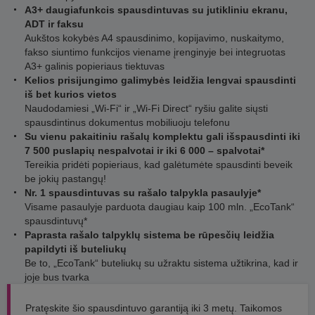
A3+ daugiafunkcis spausdintuvas su jutikliniu ekranu,
ADT ir faksu
Aukštos kokybės A4 spausdinimo, kopijavimo, nuskaitymo,
fakso siuntimo funkcijos viename įrenginyje bei integruotas
A3+ galinis popieriaus tiektuvas
Kelios prisijungimo galimybės leidžia lengvai spausdinti
iš bet kurios vietos
Naudodamiesi „Wi-Fi“ ir „Wi-Fi Direct“ ryšiu galite siųsti
spausdintinus dokumentus mobiliuoju telefonu
Su vienu pakaitiniu rašalų komplektu gali išspausdinti iki
7 500 puslapių nespalvotai ir iki 6 000 – spalvotai*
Tereikia pridėti popieriaus, kad galėtumėte spausdinti beveik
be jokių pastangų!
Nr. 1 spausdintuvas su rašalo talpykla pasaulyje*
Visame pasaulyje parduota daugiau kaip 100 mln. „EcoTank“
spausdintuvų*
Paprasta rašalo talpyklų sistema be rūpesčių leidžia
papildyti iš buteliukų
Be to, „EcoTank“ buteliukų su užraktu sistema užtikrina, kad ir
joje bus tvarka
Pratęskite šio spausdintuvo garantiją iki 3 metų. Taikomos