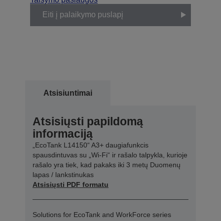
Eiti į palaikymo puslapį
Atsisiuntimai
Atsisiųsti papildomą
informaciją
„EcoTank L14150“ A3+ daugiafunkcis
spausdintuvas su „Wi-Fi“ ir rašalo talpykla, kurioje
rašalo yra tiek, kad pakaks iki 3 metų Duomenų
lapas / lankstinukas
Atsisiųsti PDF formatu
Solutions for EcoTank and WorkForce series