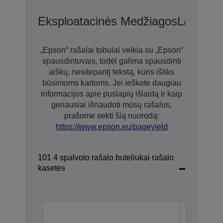
Eksploatacinės Medžiagos
Laikmen
„Epson“ rašalai tobulai veikia su „Epson“
spausdintuvais, todėl galima spausdinti
aiškų, nesitepantį tekstą, kuris išliks
būsimoms kartoms. Jei ieškote daugiau
informacijos apie puslapių išlaidą ir kaip
geriausiai išnaudoti mūsų rašalus,
prašome sekti šią nuorodą:
https://www.epson.eu/pageyield
101 4 spalvoto rašalo buteliukai rašalo
kasetės