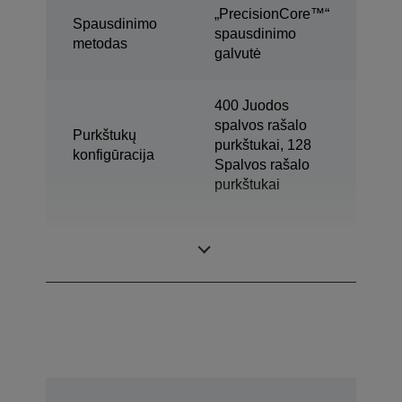
„PrecisionCore™“
Spausdinimo
spausdinimo
metodas
galvutė
400 Juodos
spalvos rašalo
Purkštukų
purkštukai, 128
konfigūracija
Spalvos rašalo
purkštukai
Minimalus lašo
3,3 pl
dydis