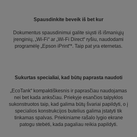
Spausdinkite beveik iš bet kur
Dokumentus spausdinimui galite siųsti iš išmaniųjų
įrenginių, „Wi-Fi“ ar „Wi-Fi Direct“ ryšiu, naudodami
programėlę „Epson iPrint“*. Taip pat yra eternetas.
Sukurtas specialiai, kad būtų paprasta naudoti
„EcoTank“ kompaktiškesnis ir paprasčiau naudojamas
nei bet kada anksčiau. Priekyje esančios talpyklos
sukonstruotos taip, kad galima būtų švariai papildyti, o į
specialios konstrukcijos butelius galima įstatyti tik
tinkamas spalvas. Priekiniame rašalo lygio ekrane
patogu stebėti, kada pagaliau reikia papildyti.