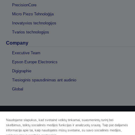
PrecisionCore
Micro Piezo Tehnoloģija
Inovatyvios technologijos
Tvarios technologijos
Company
Executive Team
Epson Europe Electronics
Digigraphie
Tiesioginis spausdinimas ant audinio
Global
Sellers Identification
Naudojame slapukus, kad svetainė veiktų tinkamai, suasmenintų turinį bei
skelbimus, teiktų socialinės medijos funkcijas ir analizuotų srautą. Taip pat dalijamės
Privatumo politika
informacija apie tai, kaip naudojatės mūsų svetaine, su savo socialinės medijos,