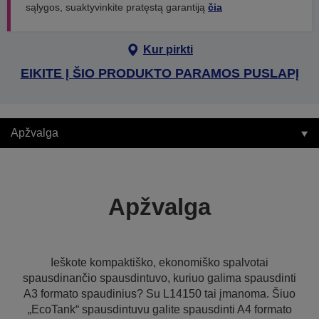
sąlygos, suaktyvinkite pratęstą garantiją
čia
Kur pirkti
EIKITE Į ŠIO PRODUKTO PARAMOS PUSLAPĮ
Apžvalga
Apžvalga
Ieškote kompaktiško, ekonomiško spalvotai
spausdinančio spausdintuvo, kuriuo galima spausdinti
A3 formato spaudinius? Su L14150 tai įmanoma. Šiuo
„EcoTank“ spausdintuvu galite spausdinti A4 formato