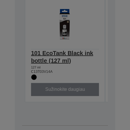
101 EcoTank Black ink
101 Ec
bottle (127 ml)
bottle 
127 ml
70 ml
C13T03V14A
C13T03V2
Sužinokite daugiau
Su