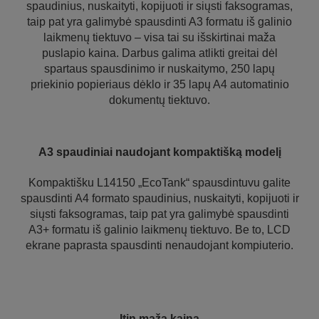
spaudinius, nuskaityti, kopijuoti ir siųsti faksogramas,
taip pat yra galimybė spausdinti A3 formatu iš galinio
laikmenų tiektuvo – visa tai su išskirtinai maža
puslapio kaina. Darbus galima atlikti greitai dėl
spartaus spausdinimo ir nuskaitymo, 250 lapų
priekinio popieriaus dėklo ir 35 lapų A4 automatinio
dokumentų tiektuvo.
A3 spaudiniai naudojant kompaktišką modelį
Kompaktišku L14150 „EcoTank“ spausdintuvu galite
spausdinti A4 formato spaudinius, nuskaityti, kopijuoti ir
siųsti faksogramas, taip pat yra galimybė spausdinti
A3+ formatu iš galinio laikmenų tiektuvo. Be to, LCD
ekrane paprasta spausdinti nenaudojant kompiuterio.
Itin maža kaina