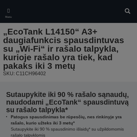
Skip
to
Ieškot
main
Meniu
content
„EcoTank L14150“ A3+
daugiafunkcis spausdintuvas
su „Wi-Fi“ ir rašalo talpykla,
kurioje rašalo yra tiek, kad
pakaks iki 3 metų
SKU: C11CH96402
Sutaupykite iki 90 % rašalo sąnaudų,
naudodami „EcoTank“ spausdintuvą
su rašalo talpykla*
Patogus spausdinimas be rūpesčių, nes rinkinyje yra
rašalo, kurio užteks iki 3 metų*
Sutaupykite iki 90 % spausdinimo išlaidų* su užpildomomis
rašalo talpyklomis