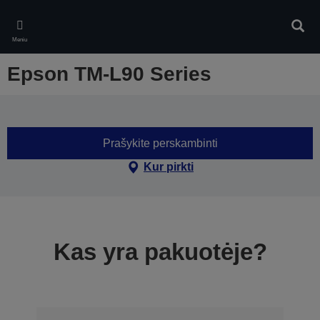
Skip
to
Ieškot
main
Meniu
content
Epson TM-L90 Series
Prašykite perskambinti
Kur pirkti
Kas yra pakuotėje?