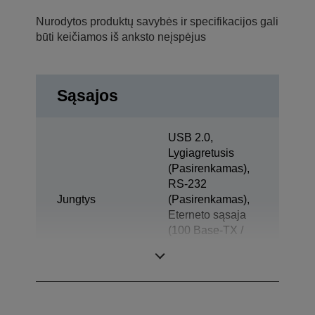
Nurodytos produktų savybės ir specifikacijos gali
būti keičiamos iš anksto neįspėjus
Sąsajos
USB 2.0,
Lygiagretusis
(Pasirenkamas),
RS-232
Jungtys
(Pasirenkamas),
Eterneto sąsaja
(100 Base-TX /
10 Base-T)
(Pasirenkamas)