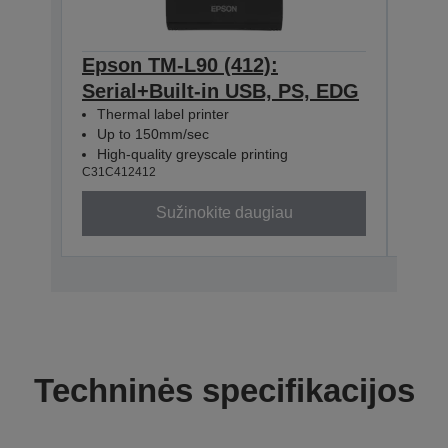
Epson TM-L90 (412):
Eps
Serial+Built-in USB, PS, EDG
Eth
Thermal label printer
The
Up to 150mm/sec
Up 
High-quality greyscale printing
High
C31C412412
C31C4
Sužinokite daugiau
Techninės specifikacijos